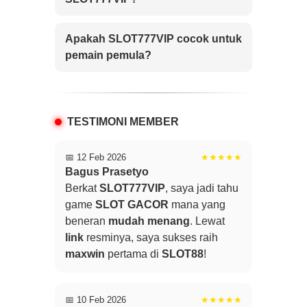
Apakah SLOT777VIP cocok untuk
pemain pemula?
TESTIMONI MEMBER
📅 12 Feb 2026
★★★★★
Bagus Prasetyo
Berkat
SLOT777VIP
, saya jadi tahu
game
SLOT GACOR
mana yang
beneran
mudah menang
. Lewat
link
resminya, saya sukses raih
maxwin
pertama di
SLOT88
!
📅 10 Feb 2026
★★★★★