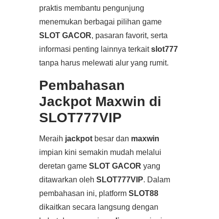
praktis membantu pengunjung
menemukan berbagai pilihan game
SLOT GACOR
, pasaran favorit, serta
informasi penting lainnya terkait
slot777
tanpa harus melewati alur yang rumit.
Pembahasan
Jackpot Maxwin di
SLOT777VIP
Meraih
jackpot
besar dan
maxwin
impian kini semakin mudah melalui
deretan game
SLOT GACOR
yang
ditawarkan oleh
SLOT777VIP
. Dalam
pembahasan ini, platform
SLOT88
dikaitkan secara langsung dengan