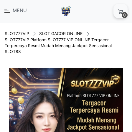
MENU
0
SLOT777VIP
SLOT GACOR ONLINE
SLOT777VIP Platform SLOT777 VIP ONLINE Tergacor
Terpercaya Resmi Mudah Menang Jackpot Sensasional
SLOT88