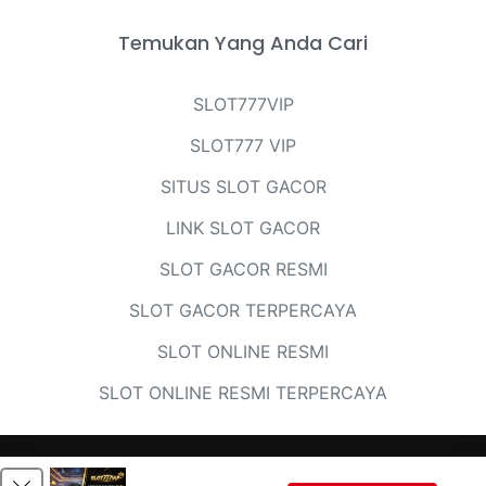
Temukan Yang Anda Cari
SLOT777VIP
SLOT777 VIP
SITUS SLOT GACOR
LINK SLOT GACOR
SLOT GACOR RESMI
SLOT GACOR TERPERCAYA
SLOT ONLINE RESMI
SLOT ONLINE RESMI TERPERCAYA
This website uses cookies to ensure you get the best