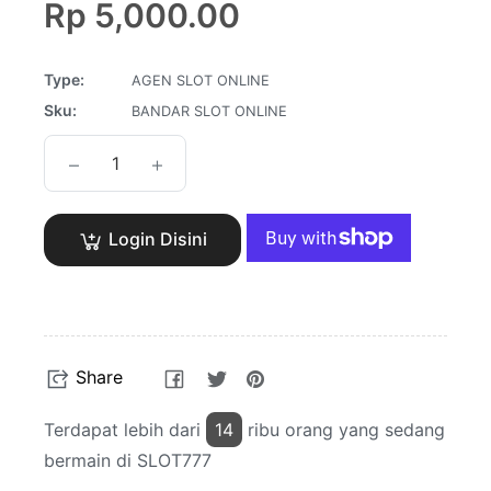
Regular
Rp 5,000.00
price
Type:
AGEN SLOT ONLINE
Sku:
BANDAR SLOT ONLINE
−
+
Login Disini
Share
Tweet
Pin
Share
on
on
on
Facebook
Twitter
Pinterest
Terdapat lebih dari
14
ribu orang yang sedang
bermain di SLOT777