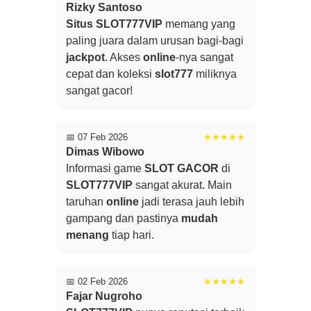
Rizky Santoso
Situs
SLOT777VIP
memang yang
paling juara dalam urusan bagi-bagi
jackpot
. Akses
online
-nya sangat
cepat dan koleksi
slot777
miliknya
sangat gacor!
📅 07 Feb 2026
★★★★★
Dimas Wibowo
Informasi game
SLOT GACOR
di
SLOT777VIP
sangat akurat. Main
taruhan
online
jadi terasa jauh lebih
gampang dan pastinya
mudah
menang
tiap hari.
📅 02 Feb 2026
★★★★★
Fajar Nugroho